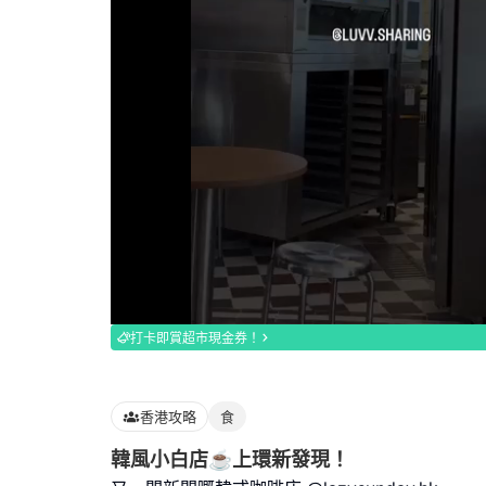
Loaded
:
100.00%
打卡即賞超市現金券！
香港攻略
食
韓風小白店☕️上環新發現！