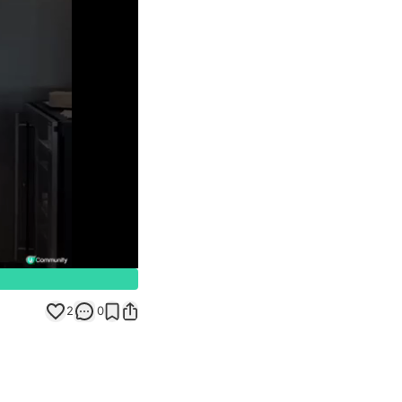
Unmute
2
0