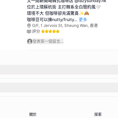
又一間新開嘅韓式咖啡店 @lazysunday.hk
位於上環蘇杭街 主打韓系全白簡約風🤍
環境不大 但咖啡卻充滿驚喜✨🙈
咖啡豆可以揀nutty/fruity
...
更多
G/F, 1 Jervois St, Sheung Wan, 香港
評分
發表第一個留言...
關於
探索