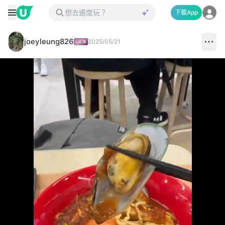
下載App
joeyleung826
2025/05/21