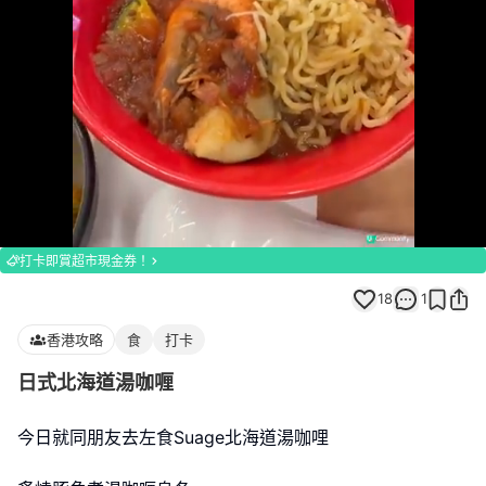
Loaded
:
Unmute
100.00%
打卡即賞超市現金券！
18
1
香港攻略
食
打卡
日式北海道湯咖喱
今日就同朋友去左食Suage北海道湯咖哩