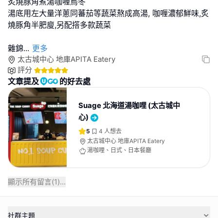
炙燒豚角煮湯咖喱烏冬
湯底用左大量洋蔥同蕃茄等蔬菜熬成高湯, 咖喱濃郁鮮味,炙
燒豚角半肥廋,另配撘多款蔬菜
雜錦
...
更多
太古城中心 地庫APITA Eatery
評分
文章提及
的好去處
Suage 北海道湯咖哩 (太古城中
心)
5
4
人想去
太古城中心 地庫APITA Eatery
湯咖哩、日式、日本餐廳
顯示所有留言(
1
)...
社群主題