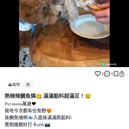
Loaded
:
Unmute
100.00%
3
0
寵物
狗
熱辣辣鯛魚燒😋 滿滿餡料超滿足！🤤
𝑃𝑒𝑡 𝑚𝑒𝑛𝑢萬歲♥
我地今次都有份食野😍
係鯛魚燒啊🐟入面係滿滿既餡料!
賣相幾靚好打卡𝑎𝑏𝑙𝑒📷