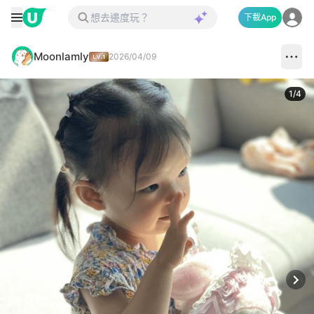
下載App
Moonlamly
2026/04/09
1
/
4
Next