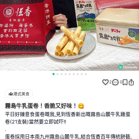
2
0
港式美食
霧島牛乳蛋卷！香脆又好味！😋
平日好鐘意食蛋卷嘅我,見到恆香新出嘅霧島山麓牛乳雞蛋
卷(21支裝)當然要立即試吓!!
.
蛋卷採用日本南九州霧島山麓牛乳,結合恆香百年傳統餅藝,