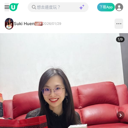
下載App
Suki Huen
2026/01/29
1
/
9
Next