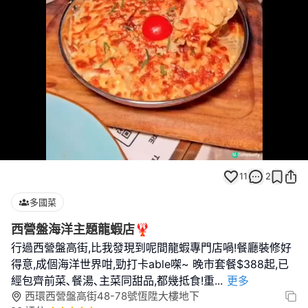
Loaded
:
Unmute
100.00%
11
2
多國菜
西營盤海洋主題龍蝦店🦞
行過西營盤高街,比我發現到呢間龍蝦專門店喎!餐廳裝修好
得意,成個海洋世界咁,勁打卡able㗎~ 晚市套餐$388起,已
經包齊前菜､餐湯､主菜同甜品,都幾抵食!重
...
更多
西環西營盤高街48-78號恆陞大樓地下