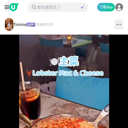
下載App
fionne
2026/01/31