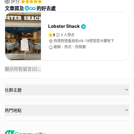
評分
文章提及
的好去處
Lobster Shack
5
5
人想去
西環西營盤高街48-78號恆陞大樓地下
龍蝦、西式、西餐廳
顯示所有留言(
2
)...
社群主題
熱門地點