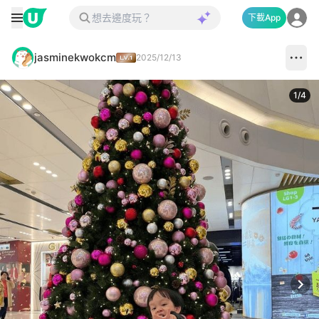
下載App
jasminekwokcm
2025/12/13
1
/
4
Next