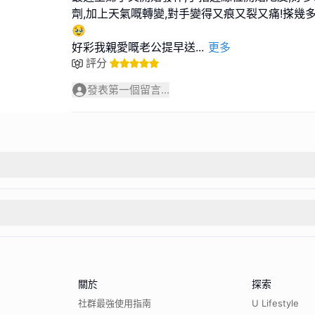
劑,加上天氣嘅轉變,對手變得又痕又裂又痛!搽幾多c
🥹
好彩我親愛嘅老公提早送
...
更多
評分
發表第一個留言...
關於
探索
社群最強使用指南
U Lifestyle