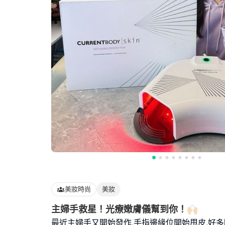
美妝時尚
美妝
主婦手救星！光療嫩膚儀幫到你！🙌🏻
最近主婦手又開始發作,手指邊緣位開始甩皮,好