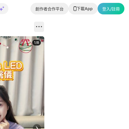
下載App
創作者合作平台
登入/註冊
1
/
8