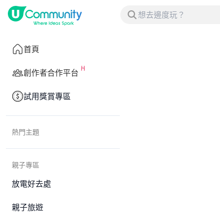
首頁
創作者合作平台
試用獎賞專區
熱門主題
親子專區
放電好去處
親子旅遊