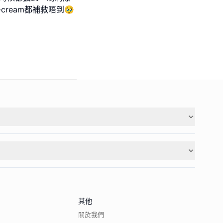
ream都補救唔到🥹
其他
關於我們