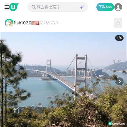
下載App
fish1030
2025/12/29
1
/
4
Next