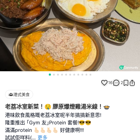
16
2
港式美食
老荔冰室新菜！🤤 膠原爆燈雞湯米線！🍲
港味飲食風格嘅老荔冰室呢半年搞搞新意思!
隆重推出 ｢Gym 友｣Protein 套餐!😎😎
滿滿protein 🫰🏻🫰🏻🫰🏻🫰🏻 好健康啊!!!
試試佢咩料(
...
更多