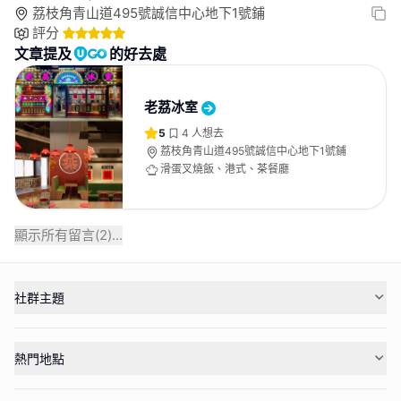
荔枝角青山道495號誠信中心地下1號鋪
評分
文章提及
的好去處
老荔冰室
5
4
人想去
荔枝角青山道495號誠信中心地下1號鋪
滑蛋叉燒飯、港式、茶餐廳
顯示所有留言(
2
)...
社群主題
熱門地點