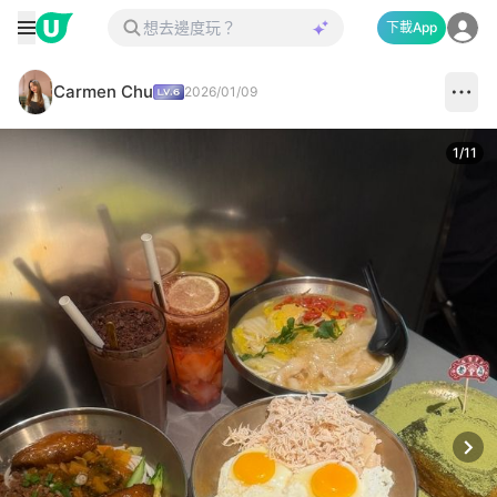
下載App
Carmen Chu
2026/01/09
1
/
11
Next