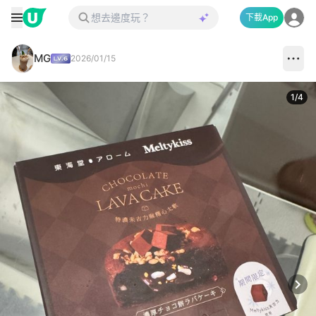
下載App
MG
2026/01/15
1
/
4
Next