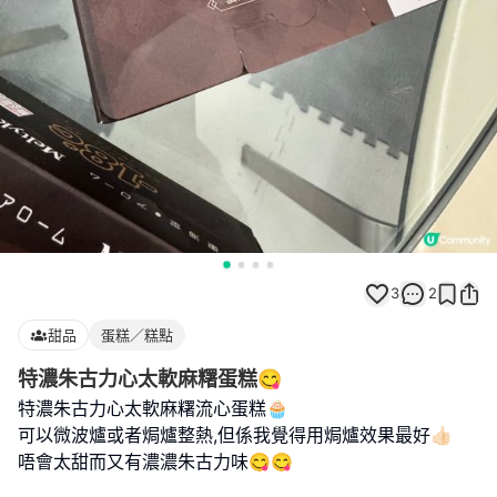
3
2
甜品
蛋糕／糕點
特濃朱古力心太軟麻糬蛋糕😋
特濃朱古力心太軟麻糬流心蛋糕🧁
可以微波爐或者焗爐整熱,但係我覺得用焗爐效果最好👍🏻
唔會太甜而又有濃濃朱古力味😋😋