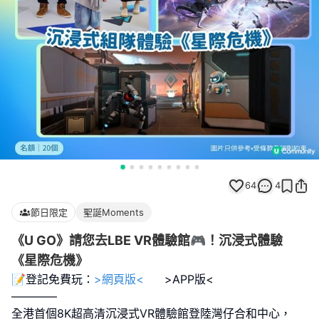
64
4
節日限定
聖誕Moments
《U GO》請您去LBE VR體驗館🎮！沉浸式體驗
《星際危機》
📝登記免費玩：
>網頁版<
>APP版<
————
全港首個8K超高清沉浸式VR體驗館登陸灣仔合和中心，