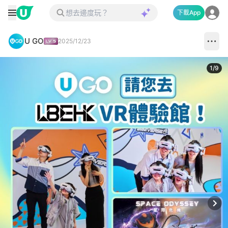
下載App
U GO
2025/12/23
1
/
9
Next