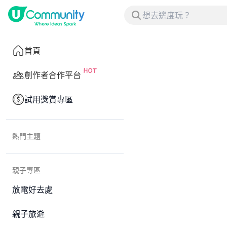
首頁
創作者合作平台
試用獎賞專區
熱門主題
親子專區
放電好去處
親子旅遊