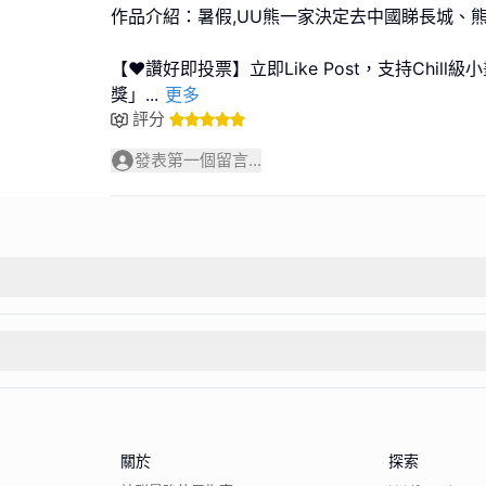
作品介紹：暑假,UU熊一家決定去中國睇長城、
【❤️讚好即投票】立即Like Post，支持Chil
獎」
...
更多
評分
發表第一個留言...
關於
探索