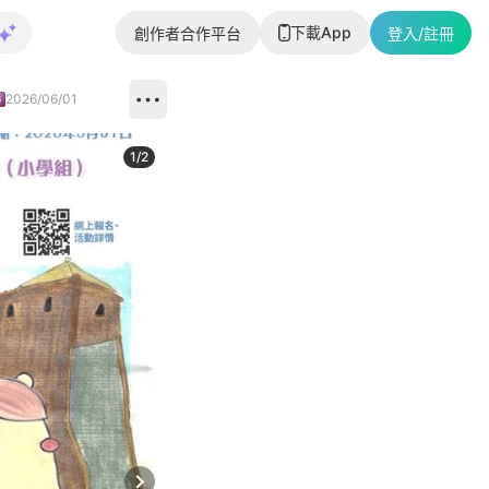
下載App
創作者合作平台
登入/註冊
2026/06/01
1
/
2
即睇更多社