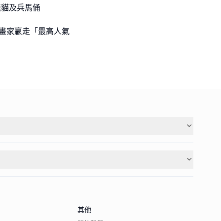
熊貓及兵馬俑
l級小畫家贏走「最高人氣
其他