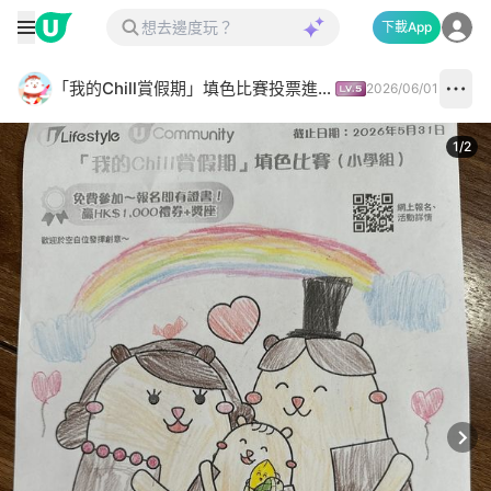
下載App
「我的Chill賞假期」填色比賽投票進行中✅
2026/06/01
1
/
2
Next