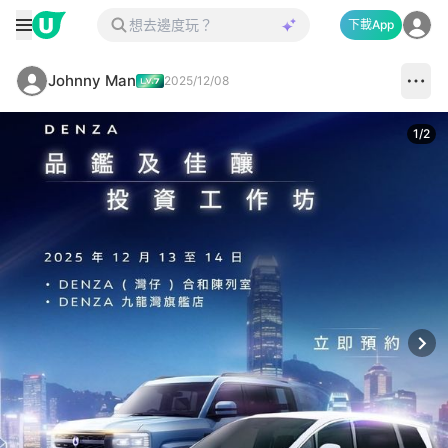
下載App
Johnny Man
2025/12/08
1
/
2
Next