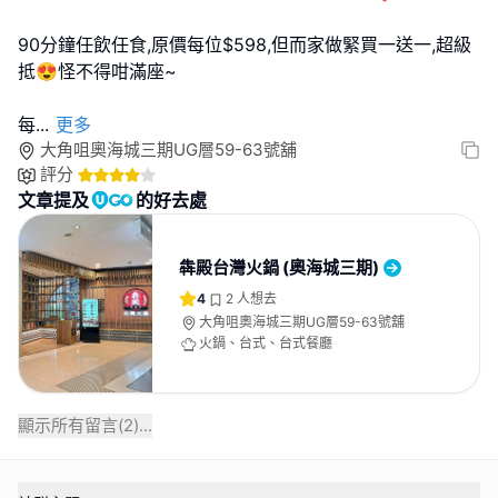
90分鐘任飲任食,原價每位$598,但而家做緊買一送一,超級
抵😍怪不得咁滿座~
每
...
更多
大角咀奧海城三期UG層59-63號舖
評分
文章提及
的好去處
犇殿台灣火鍋 (奧海城三期)
4
2
人想去
大角咀奧海城三期UG層59-63號舖
火鍋、台式、台式餐廳
顯示所有留言(
2
)...