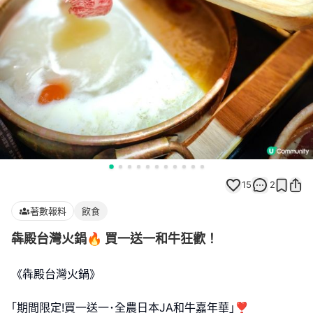
15
2
著數報料
飲食
犇殿台灣火鍋🔥 買一送一和牛狂歡！
《犇殿台灣火鍋》
｢期間限定!買一送一･全農日本JA和牛嘉年華｣❣️