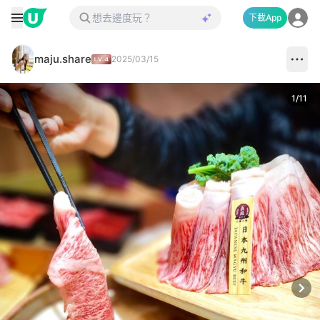
下載App
maju.share
2025/03/15
1
/
11
Next