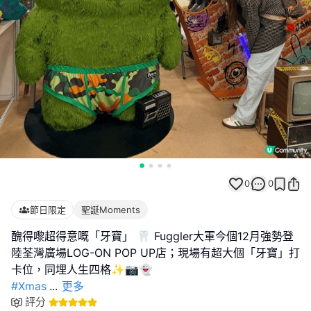
0
0
節日限定
聖誕Moments
醜得嚟超得意嘅「牙寶」 🦷 Fuggler大軍今個12月強勢登
陸荃灣廣場LOG-ON POP UP店；現場有超大個「牙寶」打
#Xmas
...
更多
評分