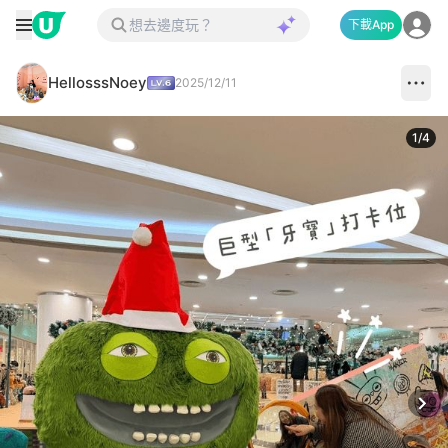
下載App
HellosssNoey
2025/12/11
1
/
4
Next