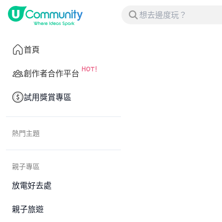
首頁
創作者合作平台
試用獎賞專區
熱門主題
親子專區
放電好去處
親子旅遊