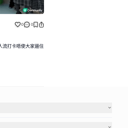
0
0
人流打卡唔使大家逼住