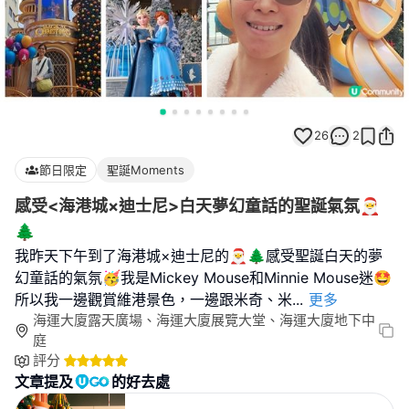
26
2
節日限定
聖誕Moments
感受<海港城×迪士尼>白天夢幻童話的聖誕氣氛🎅
🌲
我昨天下午到了海港城×迪士尼的🎅🌲感受聖誕白天的夢
幻童話的氣氛🥳我是Mickey Mouse和Minnie Mouse迷🤩
所以我一邊觀賞維港景色，一邊跟米奇、米
...
更多
海運大廈露天廣場、海運大廈展覽大堂、海運大廈地下中
庭
評分
文章提及
的好去處