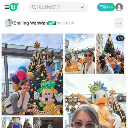
下載App
Smiling WanWan
2025/12/19
1
/
8
Next