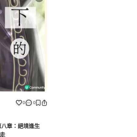
Next slide
返回帖文
0
0
第八章：絕境逢生
出走