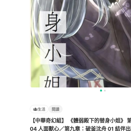
生活
閱讀
【中華奇幻組】 《體弱殿下的替身小姐》 
04 人面獸心／第九章：破釜沈舟 01 結伴