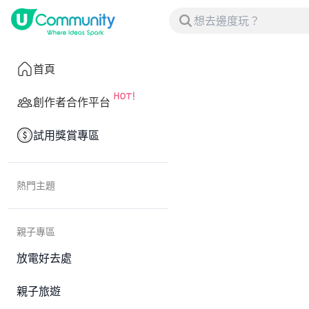
首頁
創作者合作平台
試用獎賞專區
熱門主題
親子專區
放電好去處
親子旅遊