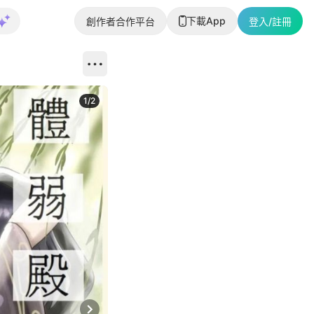
下載App
創作者合作平台
登入/註冊
1
/
2
即睇更多社