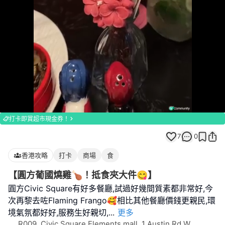
Loaded
:
Unmute
100.00%
打卡即賞超市現金券！
7
0
香港攻略
打卡
商場
食
【圓方葡國燒雞🍗！抵食夾大件😋】
圓方Civic Square有好多餐廳,試過好幾間質素都非常好,今
次再黎去咗Flaming Frango🥰相比其他餐廳價錢更親民,環
境氣氛都好好,服務生好親切,
...
更多
R009, Civic Square Elements mall, 1 Austin Rd W,