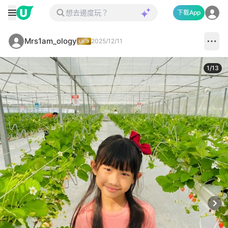
下載App
Mrs1am_ology
2025/12/11
1
/
13
Next