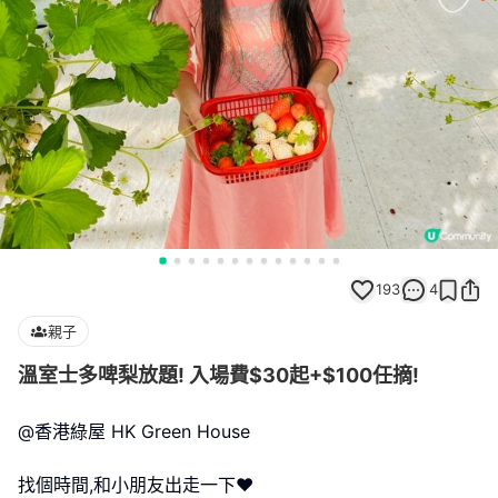
193
4
親子
溫室士多啤梨放題! 入場費$30起+$100任摘!
@香港綠屋 HK Green House
找個時間,和小朋友出走一下❤️