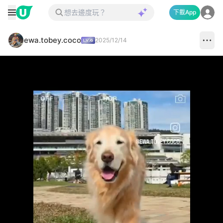
下載App
ewa.tobey.coco
2025/12/14