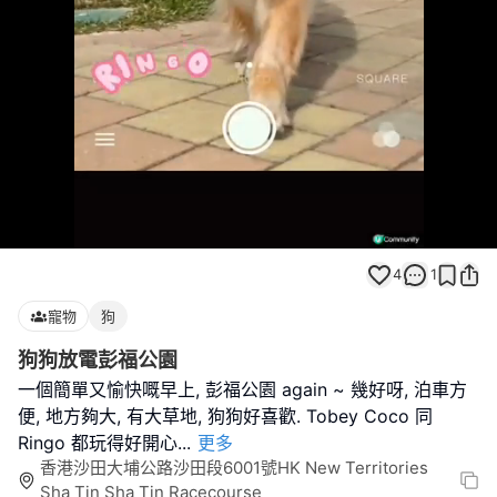
Loaded
:
Unmute
100.00%
4
1
寵物
狗
狗狗放電彭福公園
一個簡單又愉快嘅早上, 彭福公園 again ~ 幾好呀, 泊車方
便, 地方夠大, 有大草地, 狗狗好喜歡. Tobey Coco 同
Ringo 都玩得好開心
...
更多
香港沙田大埔公路沙田段6001號HK New Territories
Sha Tin Sha Tin Racecourse