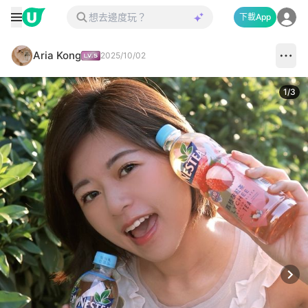
下載App
Aria Kong
2025/10/02
1
/
3
Next