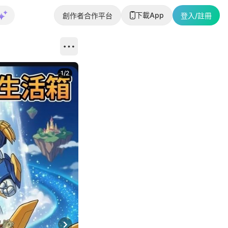
下載App
創作者合作平台
登入/註冊
1
/
2
即睇更多社