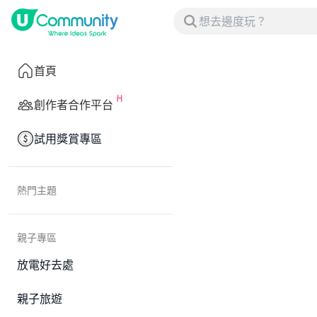
首頁
創作者合作平台
試用獎賞專區
熱門主題
親子專區
放電好去處
親子旅遊