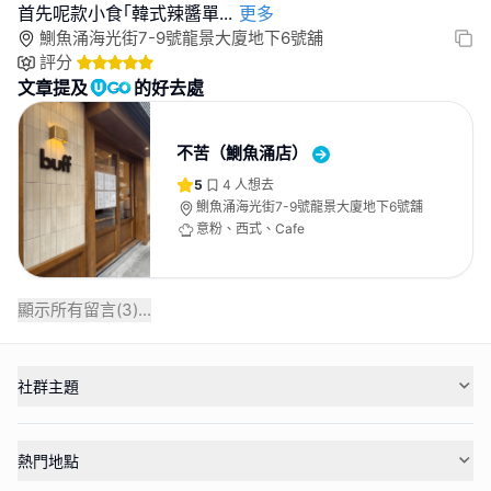
首先呢款小食｢韓式辣醬單
...
更多
鰂魚涌海光街7-9號龍景大廈地下6號舖
評分
文章提及
的好去處
不苦（鰂魚涌店）
5
4
人想去
鰂魚涌海光街7-9號龍景大廈地下6號舖
意粉、西式、Cafe
顯示所有留言(
3
)...
社群主題
熱門地點