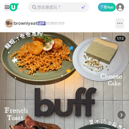
下載App
brownlyeat
2026/01/05
1
/
13
Next