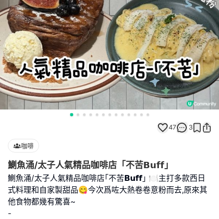
47
3
咖啡
鰂魚涌/太子人氣精品咖啡店「不苦𝗕𝘂𝗳𝗳」
鰂魚涌/太子人氣精品咖啡店｢不苦𝗕𝘂𝗳𝗳｣ 🍽️主打多款西日
式料理和自家製甜品😋今次爲咗大熱卷卷意粉而去,原來其
他食物都幾有驚喜~
-