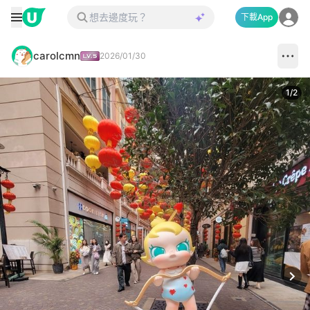
下載App
carolcmn
2026/01/30
1
/
2
Next