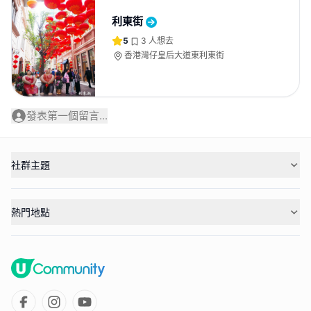
利東街
5
3
人想去
香港灣仔皇后大道東利東街
發表第一個留言...
社群主題
熱門地點