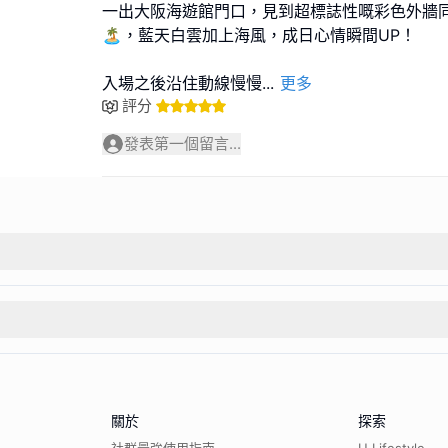
一出大阪海遊館門口，見到超標誌性嘅彩色外牆同
🏝️，藍天白雲加上海風，成日心情瞬間UP！
入場之後沿住動線慢慢
...
更多
評分
發表第一個留言...
關於
探索
社群最強使用指南
U Lifestyle