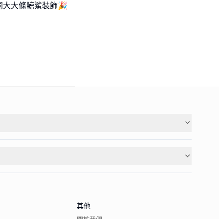
大大條鯨鯊裝飾🎉
其他
關於我們