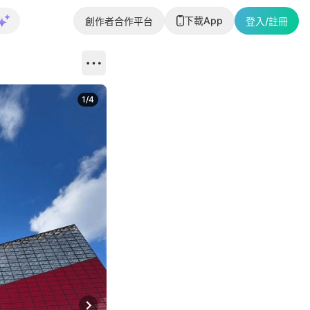
下載App
創作者合作平台
登入/註冊
1
/
4