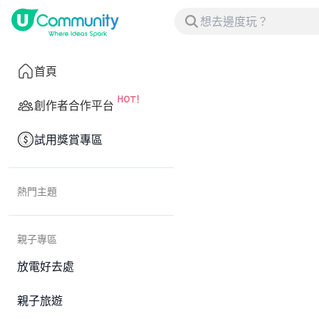
首頁
創作者合作平台
試用獎賞專區
熱門主題
親子專區
放電好去處
親子旅遊