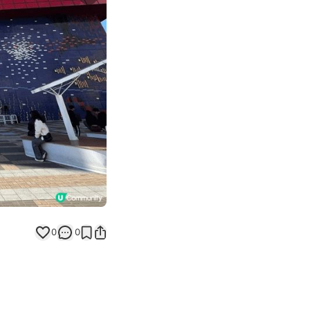
Next slide
0
0