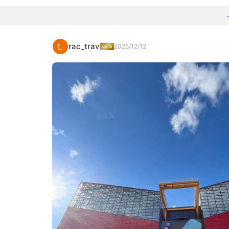
rac_trav
2025/12/12