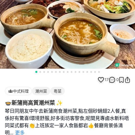
17
0
中式料理
潮州菜
粵菜
🍲新蒲崗高質潮州菜 ✨
琴日同朋友中午去新蒲崗食潮州菜,點左個砂鍋翅2人餐,真
係好有驚喜!環境舒服,好多街坊客黎食,呢間見專鹵水斬料唔
同菜式都有👏上班族定一家人食飯都岩👍餐廳背景係清
明
...
更多