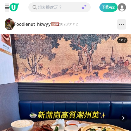
下載App
Foodienut_hkwyy
2026/01/12
1
/
17
Next