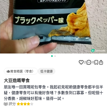
2
0
胃食精選（零食）
低卡健康
大豆造嘅零食
朋友喺一田買嘅呢包零食。我起初見呢啲健康零食都半信半
疑，健康零食可以有幾好食啫？多數食到口寡寡，但呢個十
分香脆，胡椒味好惹味。值得一試。
評分