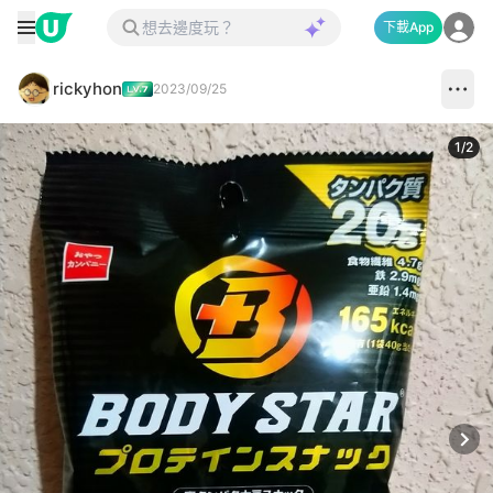
下載App
rickyhon
2023/09/25
1
/
2
Next