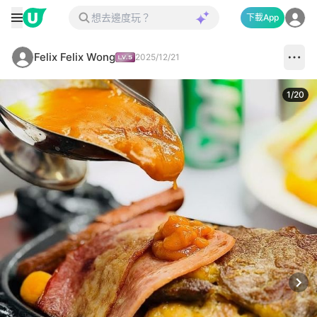
下載App
Felix Felix Wong
2025/12/21
1
/
20
Next