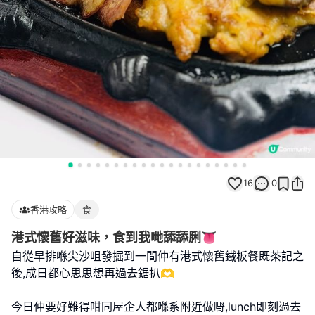
16
0
香港攻略
食
港式懷舊好滋味，食到我哋舔舔脷👅
自從早排喺尖沙咀發掘到一間仲有港式懷舊鐵板餐既茶記之
後,成日都心思思想再過去鋸扒🫶
今日仲要好難得咁同屋企人都喺系附近做嘢,lunch即刻過去