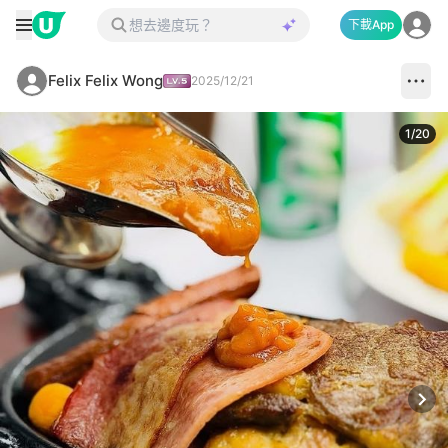
下載App
Felix Felix Wong
2025/12/21
1
/
20
Next