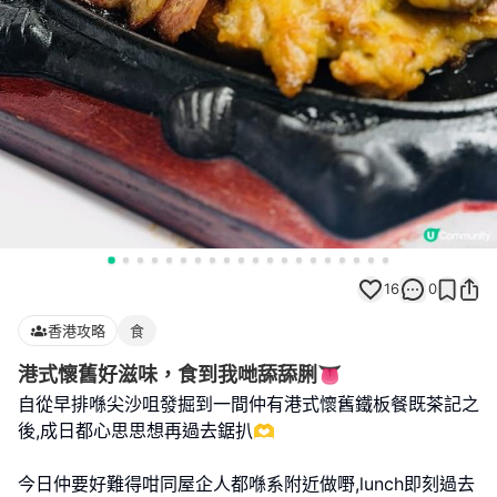
16
0
香港攻略
食
港式懷舊好滋味，食到我哋舔舔脷👅
自從早排喺尖沙咀發掘到一間仲有港式懷舊鐵板餐既茶記之
後,成日都心思思想再過去鋸扒🫶
今日仲要好難得咁同屋企人都喺系附近做嘢,lunch即刻過去