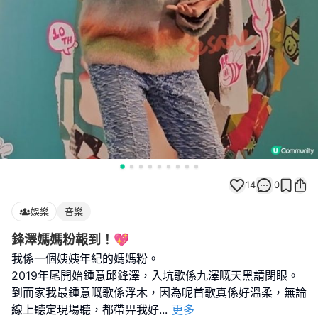
14
0
娛樂
音樂
鋒澤媽媽粉報到！💖
我係一個姨姨年紀的媽媽粉。
2019年尾開始鍾意邱鋒澤，入坑歌係九澤嘅天黑請閉眼。
到而家我最鍾意嘅歌係浮木，因為呢首歌真係好溫柔，無論
線上聽定現場聽，都帶畀我好
...
更多