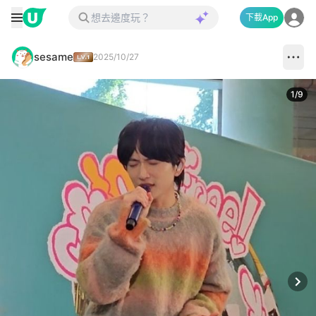
下載App
sesame
2025/10/27
1
/
9
Next