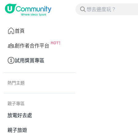
首頁
創作者合作平台
試用獎賞專區
熱門主題
親子專區
放電好去處
親子旅遊