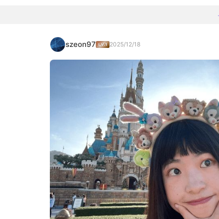
szeon97
2025/12/18