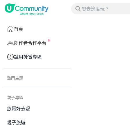
首頁
創作者合作平台
試用獎賞專區
熱門主題
親子專區
放電好去處
親子旅遊