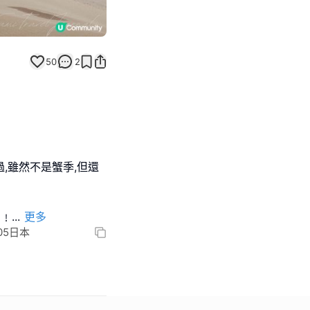
50
2
,雖然不是蟹季,但還
﹗﹗
...
更多
0105日本