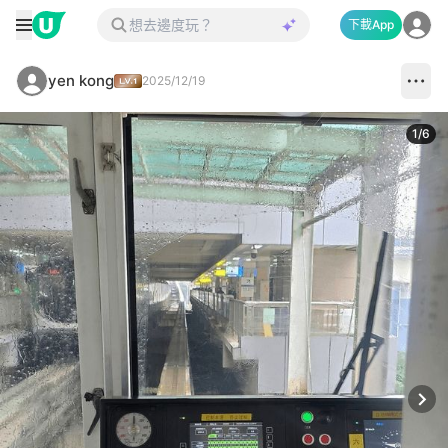
下載App
yen kong
2025/12/19
1
/
6
Next