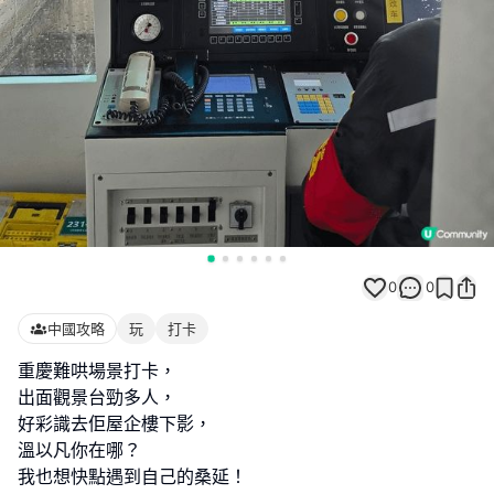
0
0
中國攻略
玩
打卡
重慶難哄場景打卡，
出面觀景台勁多人，
好彩識去佢屋企樓下影，
溫以凡你在哪？