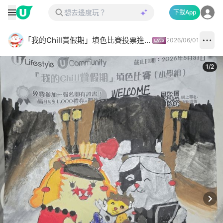
下載App
「我的Chill賞假期」填色比賽投票進行中✅
2026/06/01
1
/
2
Next