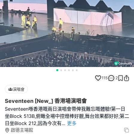
115
2
演唱會
Seventeen [New_] 香港場演唱會
Seventeen喺香港嘅兩日演唱會帶俾我難忘嘅體驗!第一日
坐Block 513B,俯瞰全場中控燈棒好靚,舞台效果都好好;第二
日坐Block 212,因為今次有
...
更多
啟德主場館