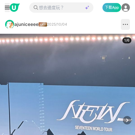
下載App
ajuniceeee
2025/10/04
1
/
6
Next