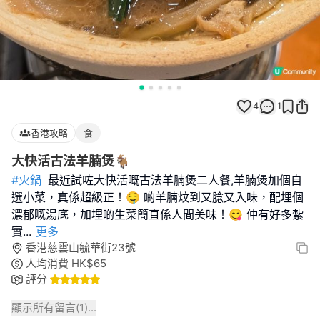
4
1
香港攻略
食
大快活古法羊腩煲🐐
#火鍋
最近試咗大快活嘅古法羊腩煲二人餐,羊腩煲加個自
選小菜，真係超級正！🤤 啲羊腩炆到又腍又入味，配埋個
濃郁嘅湯底，加埋啲生菜簡直係人間美味！😋 仲有好多紮
實
...
更多
香港慈雲山毓華街23號
人均消費
HK$
65
評分
顯示所有留言(
1
)...