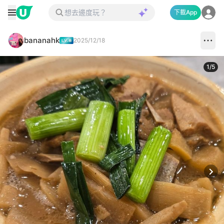
下載App
bananahk
2025/12/18
1
/
5
Next