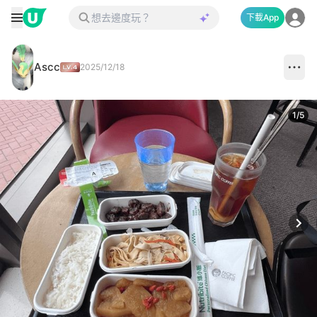
下載App
Ascc
2025/12/18
1
/
5
Next