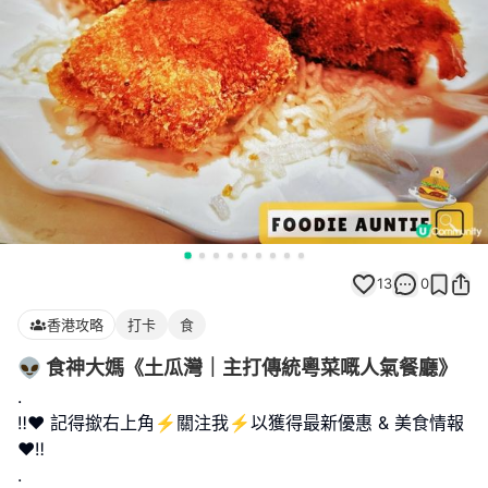
13
0
香港攻略
打卡
食
👽 食神大媽《土瓜灣｜主打傳統粵菜嘅人氣餐廳》
.
‼️❤️ 記得撳右上角⚡️關注我⚡️以獲得最新優惠 & 美食情報
❤️‼️
.