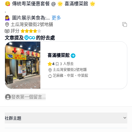
😋 傳統粵菜優惠套餐 @ 🌟 喜滿樓菜館 🌟
.
💁‍♀️ 圖片展示美食為:
...
更多
土瓜灣安徽街2號地舖
評分
文章提及
的好去處
喜滿樓菜館
4
3
人想去
土瓜灣安徽街2號地舖
芝麻雞、中菜、中菜館
發表第一個留言...
社群主題