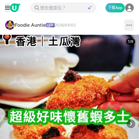
下載App
Foodie Auntie
2026/04/02
1
/
9
Next