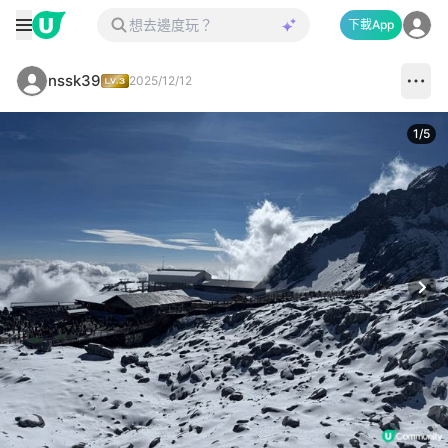
下載App
nssk39
2025/12/12
1
/
5
Next