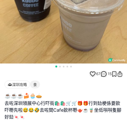
67
15
深圳攻略
食
☕️☕️☕️🍰🧁🥧
去咗深圳領展中心行吓街🛍️🛍️🛒🛒🎁🎁行到攰梗係要飲
吓嘢先啦😅😂🤣去咗間Cafe飲杯嘢🫖☕️🧋坐低唞唞隻腳
好攰🍬🍬