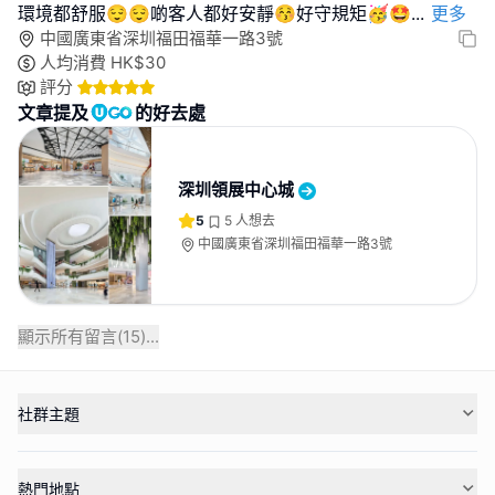
環境都舒服😌😌啲客人都好安靜😚好守規矩🥳🤩
...
更多
中國廣東省深圳福田福華一路3號
人均消費
HK$
30
評分
文章提及
的好去處
深圳領展中心城
5
5
人想去
中國廣東省深圳福田福華一路3號
顯示所有留言(
15
)...
社群主題
熱門地點