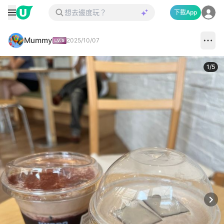
下載App
Mummy
2025/10/07
1
/
5
Next