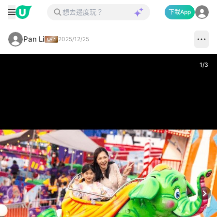
下載App
Pan Li
2025/12/25
1
/
3
Next