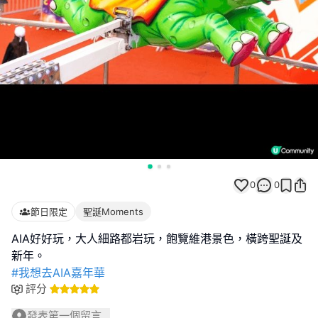
0
0
節日限定
聖誕Moments
AIA好好玩，大人細路都岩玩，飽覽維港景色，橫跨聖誕及
#我想去AIA嘉年華
評分
發表第一個留言...