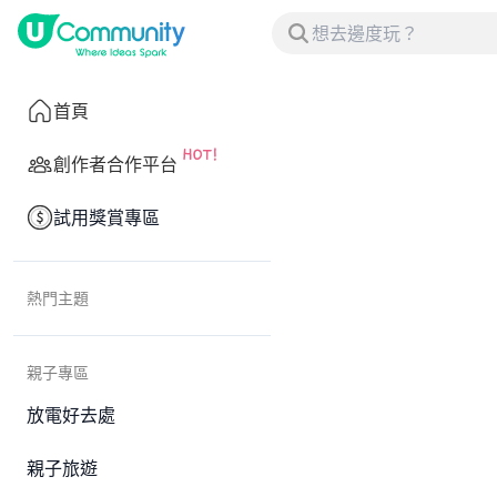
首頁
創作者合作平台
試用獎賞專區
熱門主題
親子專區
放電好去處
親子旅遊