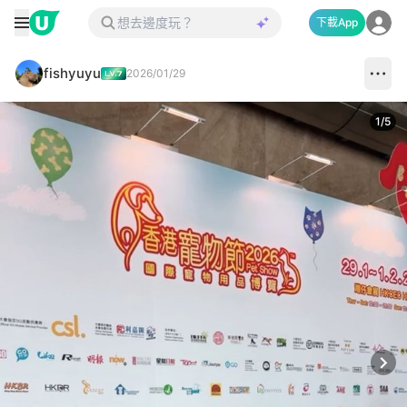
下載App
fishyuyu
2026/01/29
1
/
5
Next