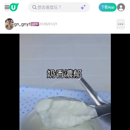
下載App
gn_gnyt
2026/01/21