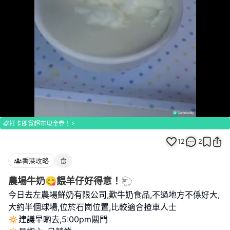
Loaded
:
Unmute
100.00%
打卡即賞超市現金券！
12
2
香港攻略
食
農場牛奶😋餵羊仔好得意！🐑
今日去左農場鮮奶有限公司,歎牛奶食品,不過地方不係好大,
大約半個球場,位於石崗位置,比較適合揸車人士
🔅建議早啲去,5:00pm關門