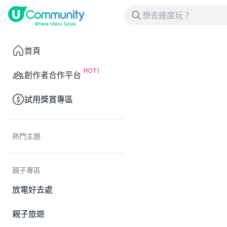
首頁
創作者合作平台
試用獎賞專區
熱門主題
親子專區
放電好去處
親子旅遊