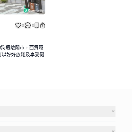
0
0
狗狗遠離鬧市，西貢環
可以好好放鬆及享受假