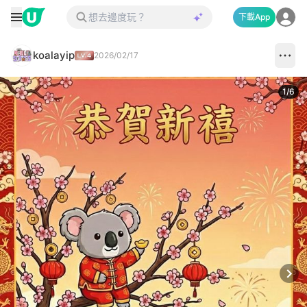
下載App
koalayip
2026/02/17
1
/
6
Next