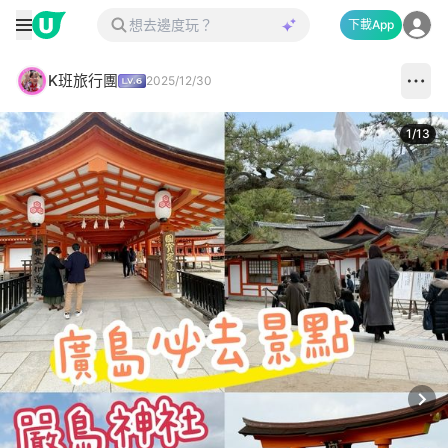
下載App
K班旅行團
2025/12/30
1
/
13
Next