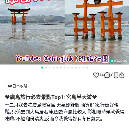
14
0
日本攻略
❤️廣島旅行必去景點Top1: 宮島半天遊❤️
十二月我去咗廣島嘅宮島,天氣幾舒服,唔算好凍,行街好輕
鬆｡只係去到大鳥居嗰陣,因為海風比較大,影相嘅時候就覺得
凍啲｡不過嗰份清爽,反而令我覺得好有冬日氣氛｡